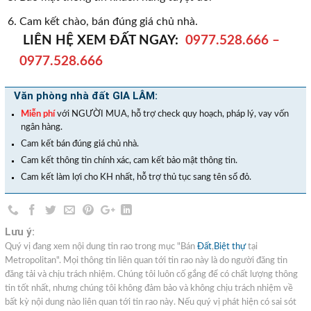
Cam kết chào, bán đúng giá chủ nhà.
LIÊN HỆ XEM ĐẤT NGAY:
0977.528.666
–
0977.528.666
Văn phòng nhà đất GIA LÂM:
Miễn phí
với NGƯỜI MUA, hỗ trợ check quy hoạch, pháp lý, vay vốn
ngân hàng.
Cam kết bán đúng giá chủ nhà.
Cam kết thông tin chính xác, cam kết bảo mật thông tin.
Cam kết làm lợi cho KH nhất, hỗ trợ thủ tục sang tên sổ đỏ.
Lưu ý:
Quý vị đang xem nội dung tin rao trong mục "Bán
Đất
,
Biệt thự
tại
Metropolitan". Mọi thông tin liên quan tới tin rao này là do người đăng tin
đăng tải và chịu trách nhiệm. Chúng tôi luôn cố gắng để có chất lượng thông
tin tốt nhất, nhưng chúng tôi không đảm bảo và không chịu trách nhiệm về
bất kỳ nội dung nào liên quan tới tin rao này. Nếu quý vị phát hiện có sai sót