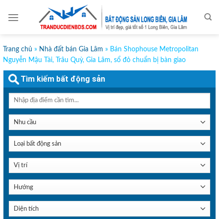
Skip
to
content
Trang chủ
»
Nhà đất bán Gia Lâm
»
Bán Shophouse Metropolitan
Nguyễn Mậu Tài, Trâu Quỳ, Gia Lâm, sổ đỏ chuẩn bị bàn giao
Tìm kiếm bất động sản