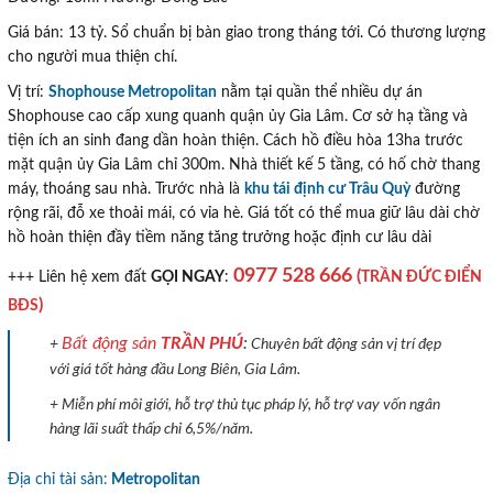
Giá bán: 13 tỷ. Sổ chuẩn bị bàn giao trong tháng tới. Có thương lượng
cho người mua thiện chí.
Vị trí:
Shophouse Metropolitan
nằm tại quần thể nhiều dự án
Shophouse cao cấp xung quanh quận ủy Gia Lâm. Cơ sở hạ tầng và
tiện ích an sinh đang dần hoàn thiện. Cách hồ điều hòa 13ha trước
mặt quận ủy Gia Lâm chỉ 300m. Nhà thiết kế 5 tầng, có hố chờ thang
máy, thoáng sau nhà. Trước nhà là
khu tái định cư Trâu Quỳ
đường
rộng rãi, đỗ xe thoải mái, có vỉa hè. Giá tốt có thể mua giữ lâu dài chờ
hồ hoàn thiện đầy tiềm năng tăng trưởng hoặc định cư lâu dài
0977 528 666
(
TRẦN ĐỨC ĐIỂN
+++ Liên hệ xem đất
GỌI NGAY
:
)
BĐS
Bất động sản
TRẦN PHÚ
:
+
Chuyên bất động sản vị trí đẹp
với giá tốt hàng đầu Long Biên, Gia Lâm.
+ Miễn phí môi giới, hỗ trợ thủ tục pháp lý, hỗ trợ vay vốn ngân
hàng lãi suất thấp chỉ 6,5%/năm.
Địa chỉ tài sản:
Metropolitan