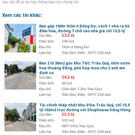
hay vấn đề gì xin hãy thông báo cho chúng tôi.
Xem các tin khác:
Bán gấp 140m thôn 6 Đông Dư, cách 1 nhà ra hồ
điều hòa, đường 7 chỗ vào nhà giá chỉ 13,5 tỷ
Giá tiền:
13,5 tỷ
Diện tích:
140 m2
Địa chỉ:
Thôn 6 Đông Dư
Liên hệ:
Trần Đức Điển
- 0977.528.666
Bán 2 lô 30m2 góc khu TĐC Trâu Quỳ, nhìn vườn
hoa thoáng đãng, phù hợp mua cho 2 anh em
định cư
Giá tiền:
14,5 tỷ
Diện tích:
60 m2
Địa chỉ:
Giãn dân 7,2ha Trâu Quỳ
Liên hệ:
Trần Đức Điển
- 0977.528.666
Tài chính thấp nhất khu 31ha Trâu Quỳ, chỉ 15,5
tỷ 102m2 trục đường với Shophouse Sông Hồng
Giá tiền:
15,5 tỷ
Diện tích:
102 m2
Địa chỉ:
KĐT 31ha Trâu Quỳ
Liên hệ:
Trần Đức Điển
- 0977.528.666