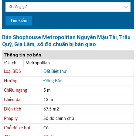
Bán Shophouse Metropolitan Nguyễn Mậu Tài, Trâu
Quỳ, Gia Lâm, sổ đỏ chuẩn bị bàn giao
Thông tin cơ bản
Địa chỉ
Metropolitan
Loại BĐS
Đất
,
Biệt thự
Hướng
Đông Bắc
Chiều ngang
5 m
Chiều dài
13 m
Diện tích
67.5 m2
Pháp lý
Sổ đỏ chính chủ
Chỗ để xe hơi
Có