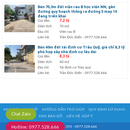
Bán 70,3m đất viện rau B học viện NN, gần
đường quy hoạch thông ra đường 5 may 10
đang triển khai
Giá tiền:
7,2 tỷ
Diện tích:
70 m2
Địa chỉ:
Viện rau B
Liên hệ:
Trần Đức Điển
- 0977.528.666
Bán 40m đất tái định cư Trâu Quỹ, giá chỉ 8,3 tỷ
phù hợp xây nhà định cư lâu dài
Giá tiền:
8,3 tỷ
Diện tích:
40 m2
Địa chỉ:
Tái định cư Trâu quỳ
Liên hệ:
Trần Đức Điển
- 0977.528.666
MUA BÁN NHÀ ĐẤT
HƯỚNG DẪN TRỢ GIÚP
QUY ĐỊNH SỬ DỤNG
Chat Zalo
XEM BẢN ĐỒ
LIÊN HỆ GÓP Ý
HOTLINE: 0933.916.555 - 0977.528.666
Hotline: 0977.528.666