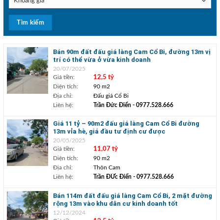
Bán 90m đất đấu giá làng Cam Cổ Bi, đường 13m vị
trí có thể vừa ở vừa kinh doanh
20/07/2025
Giá tiền:
12,5 tỷ
Diện tích:
90 m2
Địa chỉ:
Đấu giá Cổ Bi
Liên hệ:
Trần Đức Điển
- 0977.528.666
Giá 11 tỷ – 90m2 đấu giá làng Cam Cổ Bi đường
13m vỉa hè, giá đầu tư định cư được
20/05/2025
Giá tiền:
11,07 tỷ
Diện tích:
90 m2
Địa chỉ:
Thôn Cam
Liên hệ:
Trần ĐỨc Điển
- 0977.528.666
Bán 114m đất đấu giá làng Cam Cổ Bi, 2 mặt đường
rộng 13m vào khu dân cư kinh doanh tốt
12/12/2024