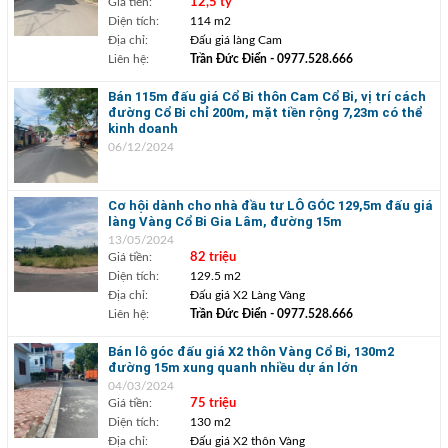
Giá tiền:
12,5 tỷ
Diện tích:
114 m2
Địa chỉ:
Đấu giá làng Cam
Liên hệ:
Trần Đức Điển
- 0977.528.666
Bán 115m đấu giá Cổ Bi thôn Cam Cổ Bi, vị trí cách
đường Cổ Bi chỉ 200m, mặt tiền rộng 7,23m có thể
kinh doanh
06/12/2024
Cơ hội dành cho nhà đầu tư LÔ GÓC 129,5m đấu giá
làng Vàng Cổ Bi Gia Lâm, đường 15m
13/05/2024
Giá tiền:
82 triệu
Diện tích:
129.5 m2
Địa chỉ:
Đấu giá X2 Làng Vàng
Liên hệ:
Trần Đức Điển
- 0977.528.666
Bán lô góc đấu giá X2 thôn Vàng Cổ Bi, 130m2
đường 15m xung quanh nhiều dự án lớn
04/03/2024
Giá tiền:
75 triệu
Diện tích:
130 m2
Địa chỉ:
Đấu giá X2 thôn Vàng