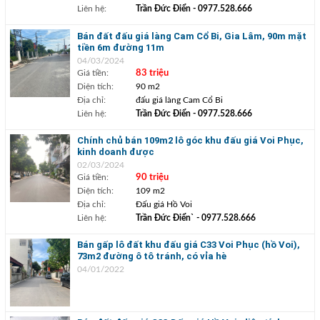
Liên hệ:
Trần Đức Điển
- 0977.528.666
Bán đất đấu giá làng Cam Cổ Bi, Gia Lâm, 90m mặt
tiền 6m đường 11m
04/03/2024
Giá tiền:
83 triệu
Diện tích:
90 m2
Địa chỉ:
đấu giá làng Cam Cổ Bi
Liên hệ:
Trần Đức Điển
- 0977.528.666
Chính chủ bán 109m2 lô góc khu đấu giá Voi Phục,
kinh doanh được
02/03/2024
Giá tiền:
90 triệu
Diện tích:
109 m2
Địa chỉ:
Đấu giá Hồ Voi
Liên hệ:
Trần Đức Điển`
- 0977.528.666
Bán gấp lô đất khu đấu giá C33 Voi Phục (hồ Voi),
73m2 đường ô tô tránh, có vỉa hè
04/01/2022