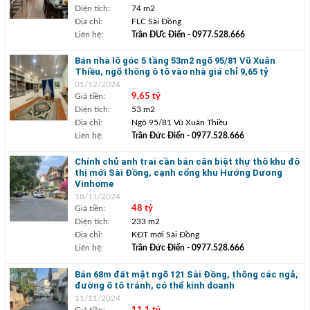
Diện tích:
74 m2
Địa chỉ:
FLC Sài Đồng
Liên hệ:
Trần ĐỨc Điển
- 0977.528.666
Bán nhà lô góc 5 tầng 53m2 ngõ 95/81 Vũ Xuân
Thiều, ngõ thông ô tô vào nhà giá chỉ 9,65 tỷ
01/12/2024
Giá tiền:
9,65 tỷ
Diện tích:
53 m2
Địa chỉ:
Ngõ 95/81 Vũ Xuân Thiều
Liên hệ:
Trần Đức Điển
- 0977.528.666
Chính chủ anh trai cần bán căn biệt thự thô khu đô
thị mới Sài Đồng, cạnh cổng khu Hướng Dương
Vinhome
18/11/2024
Giá tiền:
48 tỷ
Diện tích:
233 m2
Địa chỉ:
KĐT mới Sài Đồng
Liên hệ:
Trần Đức Điển
- 0977.528.666
Bán 68m đất mặt ngõ 121 Sài Đồng, thông các ngả,
đường ô tô tránh, có thể kinh doanh
11/11/2024
Giá tiền: