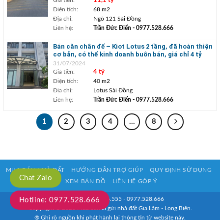
11,1 tỷ
Diện tích:
68 m2
Địa chỉ:
Ngõ 121 Sài Đồng
Liên hệ:
Trần Đức Điển
- 0977.528.666
Bán căn chân đế – Kiot Lotus 2 tầng, đã hoàn thiện
cơ bản, có thể kinh doanh buôn bán, giá chỉ 4 tỷ
31/07/2024
Giá tiền:
4 tỷ
Diện tích:
40 m2
Địa chỉ:
Lotus Sài Đồng
Liên hệ:
Trần Đức Điển
- 0977.528.666
1
2
3
4
…
8
MUA BÁN NHÀ ĐẤT
HƯỚNG DẪN TRỢ GIÚP
QUY ĐỊNH SỬ DỤNG
Chat Zalo
XEM BẢN ĐỒ
LIÊN HỆ GÓP Ý
HOTLINE: 0933.916.555 - 0977.528.666
Hotline: 0977.528.666
Copyright © 2020 Mua bán kí gửi nhà đất Gia Lâm - Long Biên.
® Ghi rõ nguồn khi phát hành lại thông tin từ website này.