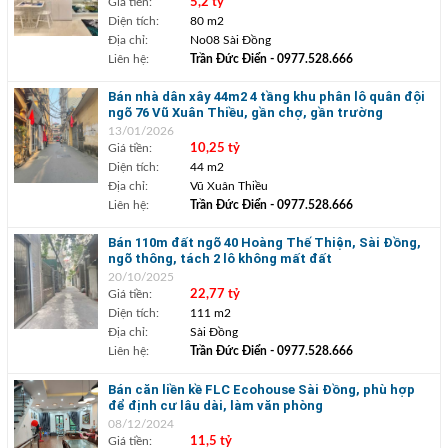
Giá tiền:
5,2 tỷ
Diện tích:
80 m2
Địa chỉ:
No08 Sài Đồng
Liên hệ:
Trần Đức Điển
- 0977.528.666
Bán nhà dân xây 44m2 4 tầng khu phân lô quân đội
ngõ 76 Vũ Xuân Thiều, gần chợ, gần trường
13/01/2026
Giá tiền:
10,25 tỷ
Diện tích:
44 m2
Địa chỉ:
Vũ Xuân Thiều
Liên hệ:
Trần Đức Điển
- 0977.528.666
Bán 110m đất ngõ 40 Hoàng Thế Thiện, Sài Đồng,
ngõ thông, tách 2 lô không mất đất
20/10/2025
Giá tiền:
22,77 tỷ
Diện tích:
111 m2
Địa chỉ:
Sài Đồng
Liên hệ:
Trần Đức Điển
- 0977.528.666
Bán căn liền kề FLC Ecohouse Sài Đồng, phù hợp
để định cư lâu dài, làm văn phòng
08/12/2024
Giá tiền:
11,5 tỷ