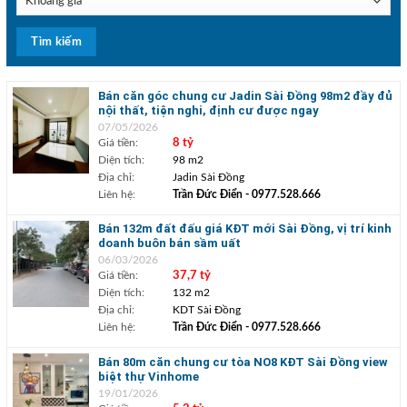
Bán căn góc chung cư Jadin Sài Đồng 98m2 đầy đủ
nội thất, tiện nghi, định cư được ngay
07/05/2026
Giá tiền:
8 tỷ
Diện tích:
98 m2
Địa chỉ:
Jadin Sài Đồng
Liên hệ:
Trần Đức Điển
- 0977.528.666
Bán 132m đất đấu giá KĐT mới Sài Đồng, vị trí kinh
doanh buôn bán sầm uất
06/03/2026
Giá tiền:
37,7 tỷ
Diện tích:
132 m2
Địa chỉ:
KDT Sài Đồng
Liên hệ:
Trần Đức Điển
- 0977.528.666
Bán 80m căn chung cư tòa NO8 KĐT Sài Đồng view
biệt thự Vinhome
19/01/2026