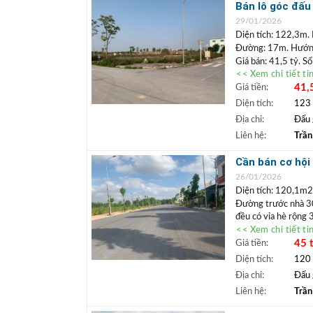
Lâm.
Bán lô góc đấu 
+ Bất động sả
doanh tiềm năn
29/01/2026
ngân hàng lãi 
Diện tích: 122,3m.
Đường: 17m. Hướng
Giá bán: 41,5 tỷ. S
<< Xem chi tiết ti
đất góc k
Vị trí: Lô
41,
Giá tiền:
doanh. Diện tích đấ
Long Biên đang triển
Diện tích:
123
tiện kinh doanh.
Địa chỉ:
Đấu 
+++ Liên hệ xem đ
Liên hệ:
Trần
TRẦN ĐỨC
+
Lâm.
Cần bán cơ hội 
+ Bất động sả
đường 30m sau
26/01/2026
ngân hàng lãi 
Diện tích: 120,1m2
Đường trước nhà 30
đều có vỉa hè rộng 
<< Xem chi tiết ti
Giá bán: 45 tỷ. Sổ 
45 
Giá tiền:
Vị trí: Lô đất thuộc
lượng rất hạn chế. 
Diện tích:
120
tầng, có hầm, khai 
Địa chỉ:
Đấu 
dư địa tăng giá vẫn
Liên hệ:
Trần
hoàn thành.
+++ Liên hệ xem đ