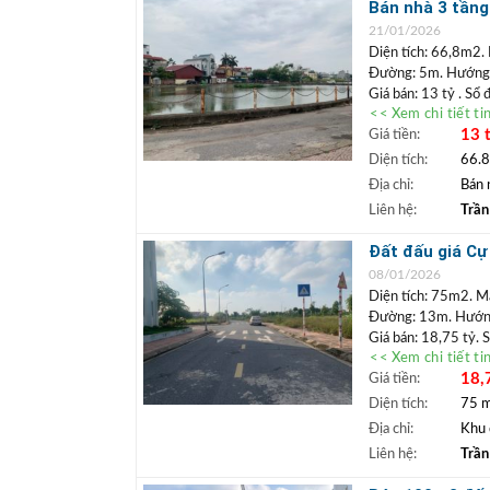
Bán nhà 3 tầng
TRẦN ĐỨC
+
vào nhà, giá ch
21/01/2026
Lâm.
Diện tích: 66,8m2.
+ Bất động sả
Đường: 5m. Hướng
ngân hàng lãi 
Giá bán: 13 tỷ . Sổ
<< Xem chi tiết ti
Vị trí:
Bán nhà Cự 
13 
Giá tiền:
Rất phù hợp mua để đ
quanh dân cư đã ổn 
Diện tích:
66.
+++ Liên hệ xem đ
Địa chỉ:
Bán 
TRẦN ĐỨC
+
Liên hệ:
Trần
Lâm.
+ Bất động sả
Đất đấu giá Cự
ngân hàng lãi 
làm văn phòng 
08/01/2026
Diện tích: 75m2. M
Đường: 13m. Hướn
Giá bán: 18,75 tỷ. 
<< Xem chi tiết ti
Vị trí:
Khu đấu giá 
18,
Giá tiền:
lâu dài. Đất gần hồ 
đại lộ ven Sông Hồ
Diện tích:
75 
mại Aeonmall. Đất 
Địa chỉ:
Khu 
Bắc.
Liên hệ:
Trần
+++ Liên hệ xem đ
TRẦN ĐỨC
+