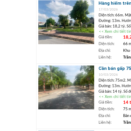
+ Bất động sả
Hàng hiếm trên
ngân hàng lãi 
hoặc làm văn p
17/03/2026
Diện tích: 66m. Mặt
Đường: 13m. Hướng
Giá bán: 18,2 tỷ. S
<< Xem chi tiết ti
Đất đấu gi
Vị trí:
18,
Giá tiền:
khuôn viên cây xanh
xây tòa văn phòng ho
Diện tích:
66 
phong thủy, giá hấp
Địa chỉ:
Khu 
+++ Liên hệ xem đ
Liên hệ:
Trần
TRẦN ĐỨC
+
Cần bán gấp 75m
Lâm.
vỉa hè
+ Bất động sả
10/03/2026
ngân hàng lãi 
Diện tích: 75m2. Mặ
Đường: 13m. Hướn
Giá bán: 14 tỷ. Sổ 
<< Xem chi tiết ti
Vị trí:
Bán lô đất kh
14 
Giá tiền:
50m. Xung quanh dân
gần dự án hồ Bộ Đội
Diện tích:
75 
hoặc định cư lâu dài
Địa chỉ:
Bán 
+++ Liên hệ xem đ
Liên hệ:
Trần
TRẦN ĐỨC
+