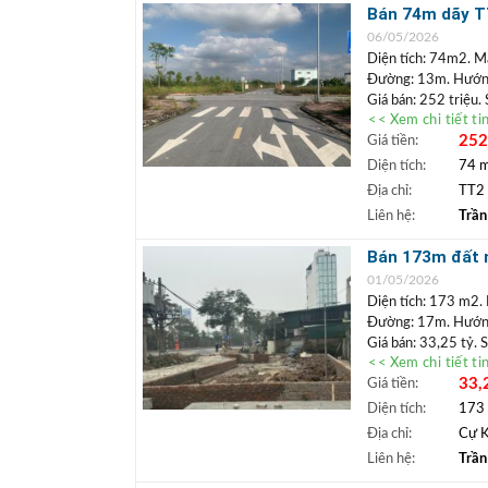
+ Bất động sả
Bán 74m dãy TT
ngân hàng lãi 
đường 13m sa
06/05/2026
Diện tích: 74m2. M
Đường: 13m. Hướng
Giá bán: 252 triệu.
<< Xem chi tiết ti
Bán đất đấu giá d
252
Giá tiền:
lai vị trí đẹp để là
Siêu hồ Bộ Đội đang
Diện tích:
74 
năm tới. Vị trí vẫn 
Địa chỉ:
TT2 
+++ Liên hệ xem đ
Liên hệ:
Trần
TRẦN ĐỨC
+
Lâm.
Bán 173m đất m
+ Bất động sả
doanh gara, kh
01/05/2026
ngân hàng lãi 
Diện tích: 173 m2. 
Đường: 17m. Hướng
Giá bán: 33,25 tỷ. 
<< Xem chi tiết ti
Vị trí: Lô đất góc 
33,
Giá tiền:
vị trí có thể kinh d
5m, thoải mái chỗ đ
Diện tích:
173
+++ Liên hệ xem đ
Địa chỉ:
Cự K
TRẦN ĐỨC
+
Liên hệ:
Trần
Lâm.