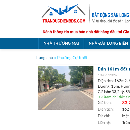
Skip
to
content
Kênh thông tin mua bán nhà đất hàng đầu tại Gia
NHÀ THƯƠNG MẠI
NHÀ ĐẤT LONG BIÊN
Trang chủ
»
Phường Cự Khối
Bán 161m đất m
doanh
10/06/2026
Diện tích: 162m2. 
Đường: 15m. Hướn
Giá bán: 33,2 tỷ. S
<< Xem chi tiết ti
Vị trí: Lô
đất nằm m
33,
Giá tiền:
mặt tiền rộng, có t
thoáng, gần hồ điều 
Diện tích:
162
+++ Liên hệ xem đ
Địa chỉ:
Mặt 
TRẦN ĐỨC
+
Liên hệ:
Trần
Lâm.