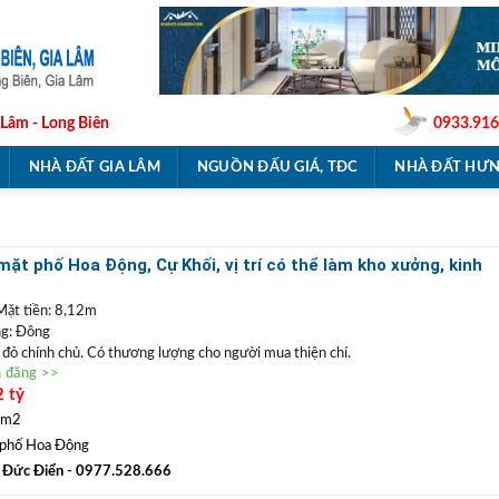
 Lâm - Long Biên
0933.916
NHÀ ĐẤT GIA LÂM
NGUỒN ĐẤU GIÁ, TĐC
NHÀ ĐẤT HƯN
ặt phố Hoa Động, Cự Khối, vị trí có thể làm kho xưởng, kinh
Mặt tiền: 8,12m
g: Đông
ổ đỏ chính chủ. Có thương lượng cho người mua thiện chí.
n đăng >>
ặt phố Hoa Động
, vị trí kinh doanh buôn bán tốt hoặc có thể làm kho xưởng. Với
2 tỷ
hể phân lô tách thửa, làm nhà vườn. Xung quanh dân cư yên tĩnh, đường thông
hòa đang thi công, gần trường, chợ rất thuận tiện cho sinh hoạt, định cư lâu dài.
 m2
0977 528 666
(
)
TRẦN ĐỨC ĐIỂN BĐS
ất
GỌI NGAY
:
phố Hoa Động
 ĐIỂN
:
Chuyên bất động sản
VỊ TRÍ ĐẸP
+
GIÁ TỐT
hàng đầu Long Biên, Gia
 Đức Điển
- 0977.528.666