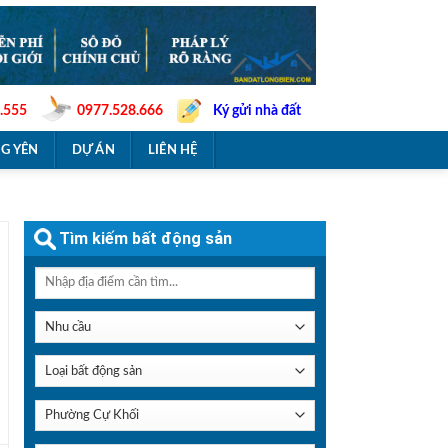
.555
0977.528.666
Ký gửi nhà đất
G YÊN
DỰ ÁN
LIÊN HỆ
Tìm kiếm bất động sản