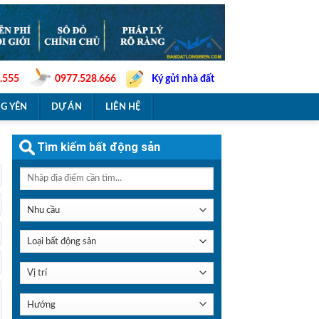
.555
0977.528.666
Ký gửi nhà đất
G YÊN
DỰ ÁN
LIÊN HỆ
Tìm kiếm bất động sản