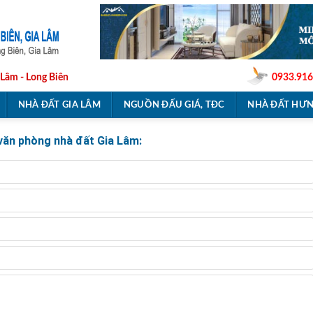
 Lâm - Long Biên
0933.916
NHÀ ĐẤT GIA LÂM
NGUỒN ĐẤU GIÁ, TĐC
NHÀ ĐẤT HƯN
 văn phòng nhà đất Gia Lâm: