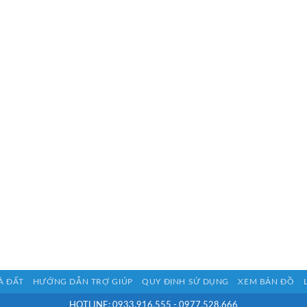
À ĐẤT
HƯỚNG DẪN TRỢ GIÚP
QUY ĐỊNH SỬ DỤNG
XEM BẢN ĐỒ
HOTLINE: 0933.916.555 - 0977.528.666