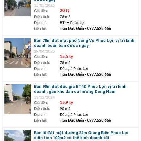
15/05/2025
Giá tiền:
20 tỷ
Diện tích:
78 m2
Địa chỉ:
BT4A Phúc Lợi
Liên hệ:
Trần Đức Điển
- 0977.528.666
Bán 78m đất mặt phố Nông Vụ Phúc Lợi, vị trí kinh
doanh buôn bán được ngay
29/04/2025
Giá tiền:
15,5 tỷ
Diện tích:
78 m2
Địa chỉ:
Đấu giá Phúc Lợi
Liên hệ:
Trần Đức Điển
- 0977.528.666
Bán 90m đất đấu giá BT4D Phúc Lợi, vị trí kinh
doanh, gần khu dân cư hướng Đông Nam
13/12/2024
Giá tiền:
15,9 tỷ
Diện tích:
90 m2
Địa chỉ:
Đấu giá Phúc Lợi
Liên hệ:
Trần Đức Điển
- 0977.528.666
Bán lô đất mặt đường 22m Giang Biên Phúc Lợi
diện tích 100m2 có thể kinh doanh tốt