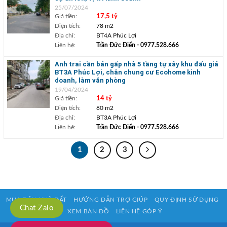
25/07/2024
Giá tiền:
17,5 tỷ
Diện tích:
78 m2
Địa chỉ:
BT4A Phúc Lợi
Liên hệ:
Trần Đức Điển
- 0977.528.666
Anh trai cần bán gấp nhà 5 tầng tự xây khu đấu giá
BT3A Phúc Lợi, chân chung cư Ecohome kinh
doanh, làm văn phòng
19/04/2024
Giá tiền:
14 tỷ
Diện tích:
80 m2
Địa chỉ:
BT3A Phúc Lợi
Liên hệ:
Trần Đức Điển
- 0977.528.666
1
2
3
MUA BÁN NHÀ ĐẤT
HƯỚNG DẪN TRỢ GIÚP
QUY ĐỊNH SỬ DỤNG
Chat Zalo
XEM BẢN ĐỒ
LIÊN HỆ GÓP Ý