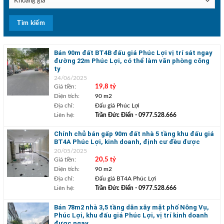
Bán 90m đất BT4B đấu giá Phúc Lợi vị trí sát ngay
đường 22m Phúc Lợi, có thể làm văn phòng công
ty
24/06/2025
Giá tiền:
19,8 tỷ
Diện tích:
90 m2
Địa chỉ:
Đấu giá Phúc Lợi
Liên hệ:
Trần Đức Điển
- 0977.528.666
Chính chủ bán gấp 90m đất nhà 5 tầng khu đấu giá
BT4A Phúc Lợi, kinh doanh, định cư đều được
20/05/2025
Giá tiền:
20,5 tỷ
Diện tích:
90 m2
Địa chỉ:
Đấu giá BT4A Phúc Lợi
Liên hệ:
Trần Đức Điển
- 0977.528.666
Bán 78m2 nhà 3,5 tầng dân xây mặt phố Nông Vụ,
Phúc Lợi, khu đấu giá Phúc Lợi, vị trí kinh doanh
được ngay