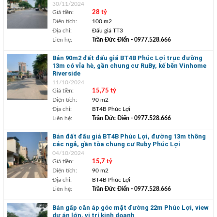
30/11/2024
Giá tiền:
28 tỷ
Diện tích:
100 m2
Địa chỉ:
Đấu giá TT3
Liên hệ:
Trần Đức Điển
- 0977.528.666
Bán 90m2 đất đấu giá BT4B Phúc Lợi trục đường
13m có vỉa hè, gần chung cư RuBy, kế bên Vinhome
Riverside
11/10/2024
Giá tiền:
15,75 tỷ
Diện tích:
90 m2
Địa chỉ:
BT4B Phúc Lợi
Liên hệ:
Trần Đức Điển
- 0977.528.666
Bán đất đấu giá BT4B Phúc Lợi, đường 13m thông
các ngả, gần tòa chung cư Ruby Phúc Lợi
04/10/2024
Giá tiền:
15,7 tỷ
Diện tích:
90 m2
Địa chỉ:
BT4B Phúc Lợi
Liên hệ:
Trần Đức Điển
- 0977.528.666
Bán gấp căn áp góc mặt đường 22m Phúc Lợi, view
dự án lớn, vị trí kinh doanh